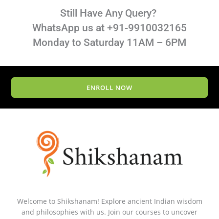
Still Have Any Query?
WhatsApp us at +91-9910032165
Monday to Saturday 11AM – 6PM
ENROLL NOW
Welcome to Shikshanam! Explore ancient Indian wisdom
and philosophies with us. Join our courses to uncover