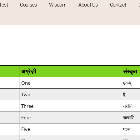
Test
Courses
Wisdom
About Us
Contact
अंग्रेज़ी
संस्कृत
One
एकम्
Two
द्वे
Three
त्रीणि
Four
चत्वारि
Five
पञ्च