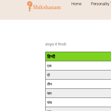
Skip
Home
Personality 
to
content
संस्कृत में गिनती:
हिन्दी
एक
दो
तीन
चार
पांच