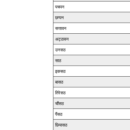
पचपन
छप्पन
सत्तावन
अट्ठावन
उनसठ
साठ
इकसठ
बासठ
तिरेसठ
चौंसठ
पैंसठ
छियासठ