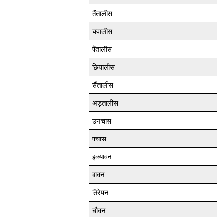
तैंतालीस
चवालीस
पैंतालीस
छियालीस
सैंतालीस
अड़तालीस
उनचास
पचास
इक्यावन
बावन
तिरेपन
चौवन