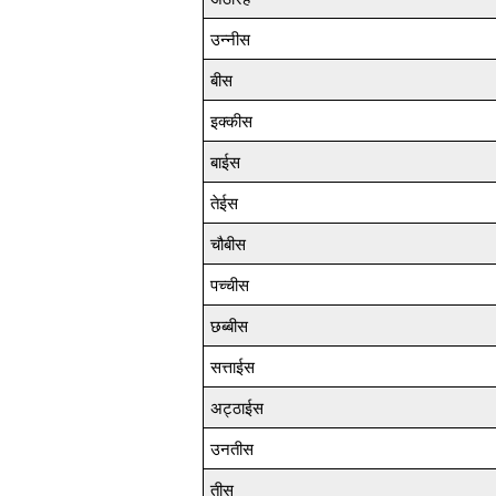
उन्नीस
बीस
इक्कीस
बाईस
तेईस
चौबीस
पच्चीस
छब्बीस
सत्ताईस
अट्ठाईस
उनतीस
तीस