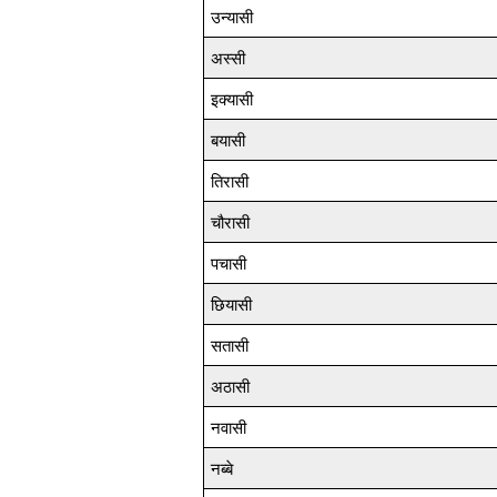
उन्यासी
अस्सी
इक्यासी
बयासी
तिरासी
चौरासी
पचासी
छियासी
सतासी
अठासी
नवासी
नब्बे