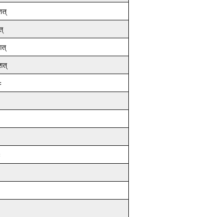
शत्
त्
शत्
शत्
ः
ः