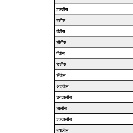
इकतीस
बत्तीस
तैंतीस
चौंतीस
पैंतीस
छत्तीस
सैंतीस
अड़तीस
उनतालीस
चालीस
इकतालीस
बयालीस