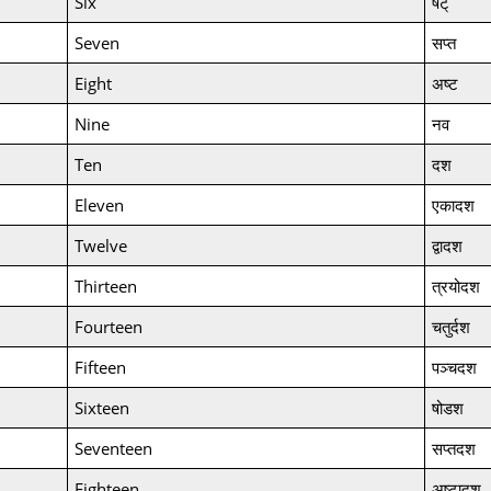
Six
षट्
Seven
सप्त
Eight
अष्ट
Nine
नव
Ten
दश
Eleven
एकादश
Twelve
द्वादश
Thirteen
त्रयोदश
Fourteen
चतुर्दश
Fifteen
पञ्चदश
Sixteen
षोडश
Seventeen
सप्तदश
Eighteen
अष्टादश