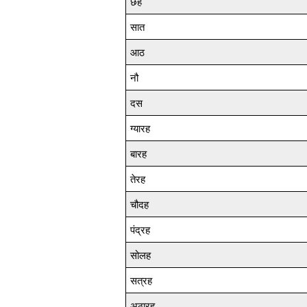
छह
सात
आठ
नौ
दस
ग्यारह
बारह
तेरह
चौदह
पंद्रह
सोलह
सत्रह
अठारह