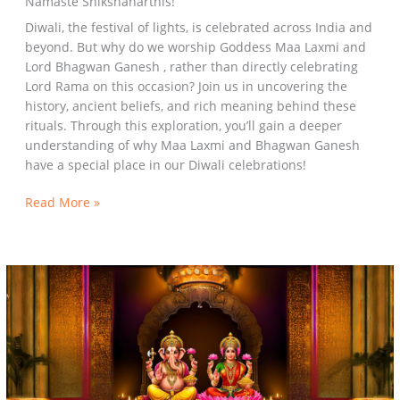
Namaste Shikshanarthis!
Diwali, the festival of lights, is celebrated across India and
beyond. But why do we worship Goddess Maa Laxmi and
Lord Bhagwan Ganesh , rather than directly celebrating
Lord Rama on this occasion? Join us in uncovering the
history, ancient beliefs, and rich meaning behind these
rituals. Through this exploration, you’ll gain a deeper
understanding of why Maa Laxmi and Bhagwan Ganesh
have a special place in our Diwali celebrations!
Read More »
दिवाली
पर
लक्ष्मी-
गणेश
पूजा
का
रहस्य: