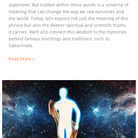
statement. But hidden within these words is a universe of
meaning that can change the way we see ourselves and
the world. Today, let’s explore not just the meaning of this
phrase but also the deeper spiritual and scientific truths
it carries. We’ll also connect this wisdom to the mysteries
behind famous teachings and traditions, such as
Sabarimala.
Read More »
“अहम्
ब्रह्मास्मि”:
मैं
ही
ब्रह्म
हूँ