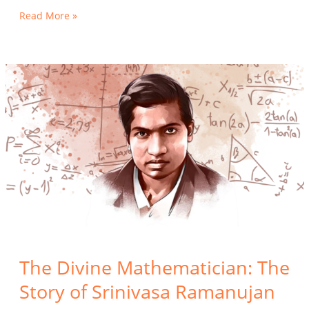
Read More »
The
Divine
Mathematician:
The
Story
of
Srinivasa
Ramanujan
The Divine Mathematician: The
Story of Srinivasa Ramanujan