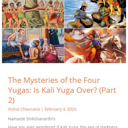
Mysteries
of
the
Four
Yugas:
Is
Kali
Yuga
Over?
(Part
2)
The Mysteries of the Four
Yugas: Is Kali Yuga Over? (Part
2)
Vishal Chaurasia
|
February 4, 2025
Namaste Shikshanarthi’s
Have you ever wondered if Kali Yuga, the age of darkness