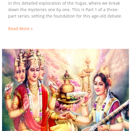
in this detailed exploration of the Yugas, where we break
down the mysteries one by one. This is Part 1 of a three-
part series, setting the foundation for this age-old debate.
Read More »
Truth
Behind
the
Brahma-
Saraswati
Controversy:
Debunking
Myths
with
Wisdom