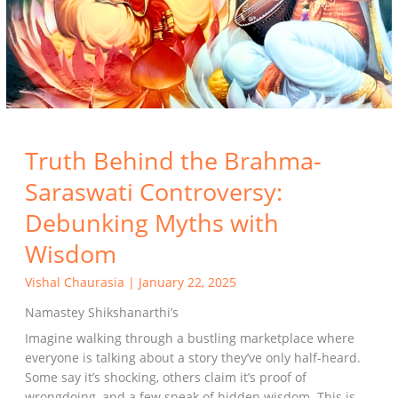
Truth Behind the Brahma-
Saraswati Controversy:
Debunking Myths with
Wisdom
Vishal Chaurasia
|
January 22, 2025
Namastey Shikshanarthi’s
Imagine walking through a bustling marketplace where
everyone is talking about a story they’ve only half-heard.
Some say it’s shocking, others claim it’s proof of
wrongdoing, and a few speak of hidden wisdom. This is