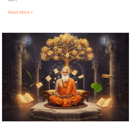
Read More »
What
is
Sankhya
Philosophy?