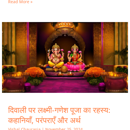
Read More »
दिवाली
पर
लक्ष्मी-
गणेश
पूजा
का
रहस्य:
कहानियाँ,
परंपराएँ
और
अर्थ
दिवाली पर लक्ष्मी-गणेश पूजा का रहस्य:
कहानियाँ, परंपराएँ और अर्थ
Vishal Chaurasia
|
November 25, 2024