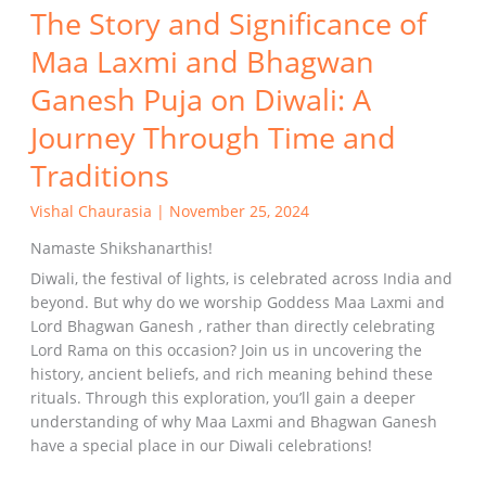
The Story and Significance of
A
Journey
Maa Laxmi and Bhagwan
Through
Time
Ganesh Puja on Diwali: A
and
Journey Through Time and
Traditions
Traditions
Vishal Chaurasia
|
November 25, 2024
Namaste Shikshanarthis!
Diwali, the festival of lights, is celebrated across India and
beyond. But why do we worship Goddess Maa Laxmi and
Lord Bhagwan Ganesh , rather than directly celebrating
Lord Rama on this occasion? Join us in uncovering the
history, ancient beliefs, and rich meaning behind these
rituals. Through this exploration, you’ll gain a deeper
understanding of why Maa Laxmi and Bhagwan Ganesh
have a special place in our Diwali celebrations!