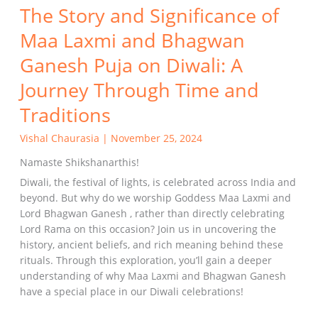
The Story and Significance of
A
Journey
Maa Laxmi and Bhagwan
Through
Time
Ganesh Puja on Diwali: A
and
Journey Through Time and
Traditions
Traditions
Vishal Chaurasia
|
November 25, 2024
Namaste Shikshanarthis!
Diwali, the festival of lights, is celebrated across India and
beyond. But why do we worship Goddess Maa Laxmi and
Lord Bhagwan Ganesh , rather than directly celebrating
Lord Rama on this occasion? Join us in uncovering the
history, ancient beliefs, and rich meaning behind these
rituals. Through this exploration, you’ll gain a deeper
understanding of why Maa Laxmi and Bhagwan Ganesh
have a special place in our Diwali celebrations!