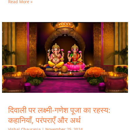
Read More »
दिवाली
पर
लक्ष्मी-
गणेश
पूजा
का
रहस्य:
कहानियाँ,
परंपराएँ
और
अर्थ
दिवाली पर लक्ष्मी-गणेश पूजा का रहस्य:
कहानियाँ, परंपराएँ और अर्थ
Vishal Chaurasia
|
November 25, 2024