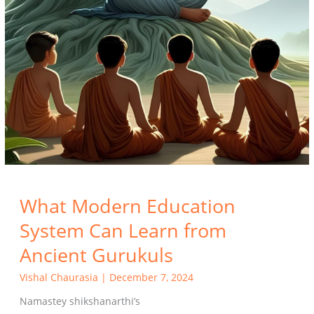
What Modern Education
System Can Learn from
Ancient Gurukuls
Vishal Chaurasia
|
December 7, 2024
Namastey shikshanarthi’s