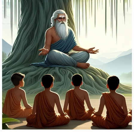
प्रणाली
को
क्या
सीखना
चाहिए?