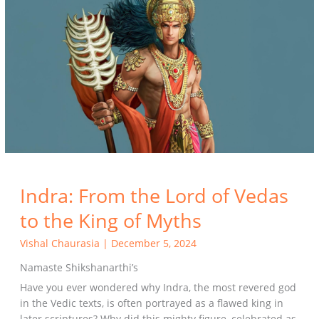
From
the
Lord
of
Vedas
to
the
King
of
Myths
Indra: From the Lord of Vedas
to the King of Myths
Vishal Chaurasia
|
December 5, 2024
Namaste Shikshanarthi’s
Have you ever wondered why Indra, the most revered god
in the Vedic texts, is often portrayed as a flawed king in
later scriptures? Why did this mighty figure, celebrated as