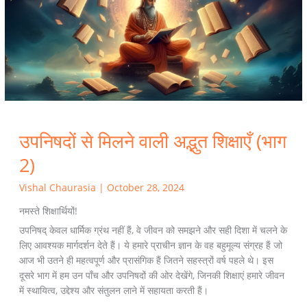
अद्भुत
शिक्षाएँ
(भाग
2)
उपनिषदों से मिलने वाली अद्भुत शिक्षाएँ (भाग
2)
Vishal Chaurasia
|
October 28, 2024
नमस्ते शिक्षार्थियों!
उपनिषद् केवल धार्मिक ग्रंथ नहीं हैं, वे जीवन को समझने और सही दिशा में चलने के
लिए आवश्यक मार्गदर्शन देते हैं। ये हमारे प्राचीन ज्ञान के वह बहुमूल्य संग्रह हैं जो
आज भी उतने ही महत्वपूर्ण और प्रासंगिक हैं जितने सहस्त्रों वर्ष पहले थे। इस
दूसरे भाग में हम उन पाँच और उपनिषदों की ओर देखेंगे, जिनकी शिक्षाएं हमारे जीवन
में स्थायित्व, उद्देश्य और संतुलन लाने में सहायता करती हैं।