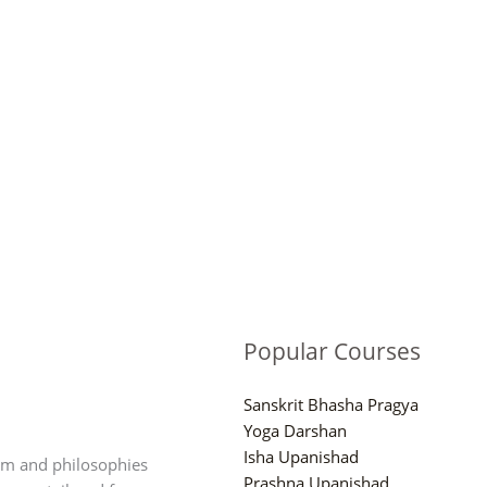
Popular Courses
Sanskrit Bhasha Pragya
Yoga Darshan
Isha Upanishad
om and philosophies
Prashna Upanishad