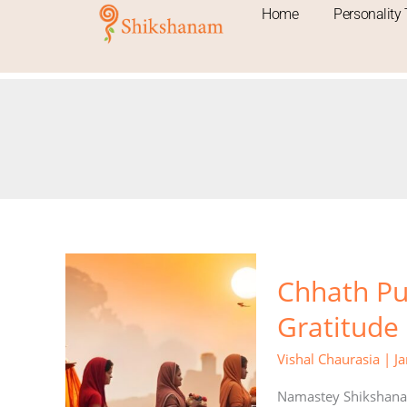
Skip
Home
Personality 
to
content
Chhath
Chhath Puj
Puja:
The
Gratitude
Festival
of
Vishal Chaurasia
|
J
Devotion
and
Namastey Shikshanar