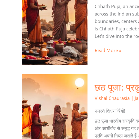
Gratitude
Chhath Puja, an anci
across the Indian sub
boundaries, centers
is Chhath Puja celebr
Let’s dive into the ro
Read More »
छठ
छठ पूजा: प्रक
पूजा:
प्रकृति,
Vishal Chaurasia
|
J
आस्था
और
नमस्ते शिक्षणार्थियों!
संस्कृति
छठ पूजा भारतीय संस्कृति का
का
और आशीर्वाद से समृद्ध यह त
महापर्व
प्रति अपनी निष्ठा जताते ह