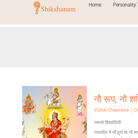
Skip
Home
Personality 
to
content
नौ
नौ रूप, नौ शक
रूप,
नौ
Vishal Chaurasia
|
O
शक्तियाँ:
माँ
नमस्ते शिक्षार्थियों!
दुर्गा
नवरात्रि में माँ दुर्गा के नौ 
की