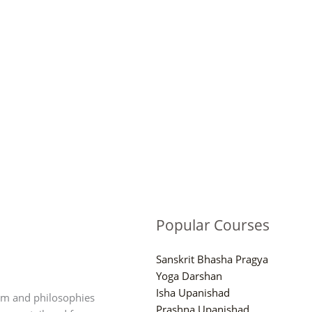
Popular Courses
Sanskrit Bhasha Pragya
Yoga Darshan
Isha Upanishad
om and philosophies
Prashna Upanishad