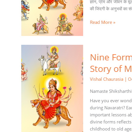
ज्ञान, प्रेम और जीवन के मूल्
अमर
की जिंदगी के अनुभवों का स
कहानी
Read More »
Nine
Nine Form
Forms,
Nine
Story of 
Powers:
The
Vishal Chaurasia
|
O
Eternal
Story
Namaste Shiksharthi
of
Have you ever wonde
Maa
during Navaratri? Eac
Durga
important lessons ab
divine forms reflects
childhood to old age