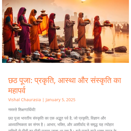
पूजा:
प्रकृति,
आस्था
और
संस्कृति
का
महापर्व
छठ पूजा: प्रकृति, आस्था और संस्कृति का
महापर्व
Vishal Chaurasia
|
January 5, 2025
नमस्ते शिक्षणार्थियों!
छठ पूजा भारतीय संस्कृति का एक अद्भुत पर्व है, जो प्रकृति, विज्ञान और
आध्यात्मिकता का संगम है। आभार, भक्ति, और आशीर्वाद से समृद्ध यह त्योहार
सदियों से पीढ़ी दर पीढ़ी मनाया जाता आ रहा है। इसे मनाने वाले भक्त सूरज के