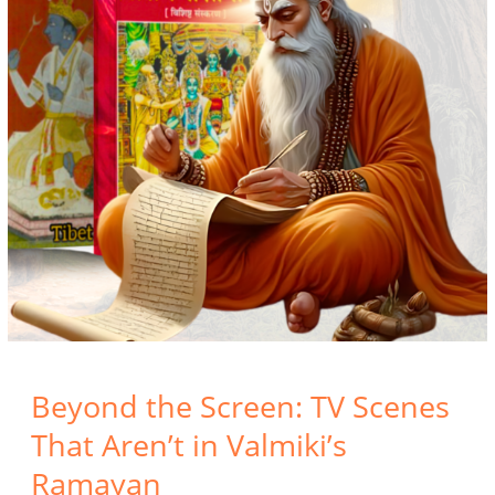
Valmiki’s
Ramayan
Beyond the Screen: TV Scenes
That Aren’t in Valmiki’s
Ramayan