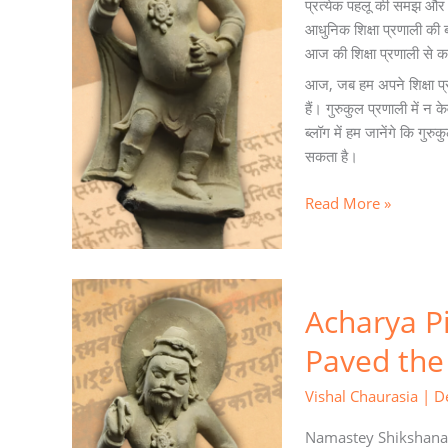
प्रत्येक पहलू की समझ और 
भाषा?
आधुनिक शिक्षा प्रणाली की बात
आज की शिक्षा प्रणाली से क
आज, जब हम अपने शिक्षा प्रणा
हैं। गुरुकुल प्रणाली में 
ब्लॉग में हम जानेंगे कि गुरु
सकता है।
Read More »
Acharya
Acharya P
Pingala:
The
Paved the
Ancient
Sage
Vishal Chaurasia
|
D
Who
Paved
Namastey Shikshanar