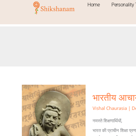
Skip
Home
Personality 
to
content
भारतीय
भारतीय आचार्य
आचार्य
ने
Vishal Chaurasia
|
D
कैसे
रची
नमस्ते शिक्षणार्थियों,
कम्प्यूटर
भारत की प्राचीन शिक्षा प्र
की