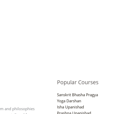
Popular Courses
Sanskrit Bhasha Pragya
Yoga Darshan
Isha Upanishad
om and philosophies
Prashna Upanishad