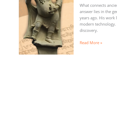
the
What connects ancien
Way
answer lies in the g
for
years ago. His work 
Modern
modern technology. L
Computers
discovery.
Read More »