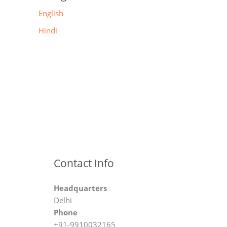
English
Hindi
Contact Info
Headquarters
Delhi
Phone
+91-9910032165