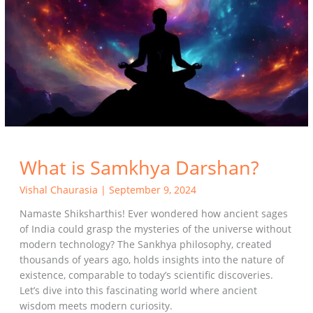
Darshan?
What is Samkhya Darshan?
Vishal Chaurasia
|
September 9, 2024
Namaste Shiksharthis! Ever wondered how ancient sages
of India could grasp the mysteries of the universe without
modern technology? The Sankhya philosophy, created
thousands of years ago, holds insights into the nature of
existence, comparable to today’s scientific discoveries.
Let’s dive into this fascinating world where ancient
wisdom meets modern curiosity.