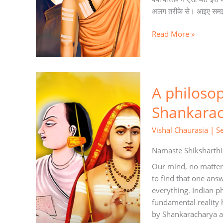
अलग तरीके से। आइए समझते 
Read More »
A
A philoso
philosophical
debate
Shankarac
between
Shankaracharya
Vishal Chaurasia
|
S
and
Vallabhacharya
Namaste Shiksharthi
Our mind, no matter h
to find that one answ
everything. Indian ph
fundamental reality 
by Shankaracharya a