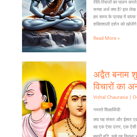
रीति-रिवाजों का पालन करते 
सच्चा अर्थ क्या है? इस लेख
हम समय के प्रवाह में वापस ज
शक्तिशाली दर्शन को खोजेंगे
Read More »
अद्वैत
अद्वैत बनाम शु
बनाम
शुद्ध-
विचारों का अन
अद्वैत:
शंकराचार्य
Vishal Chaurasia
|
O
और
वल्लभाचार्य
नमस्ते शिक्षार्थियों!
के
क्या यह संसार और ईश्वर एक
विचारों
वह एक ऐसा उत्तर, एक ऐसी व
का
हमारी बुद्धि, चाहे वह कित