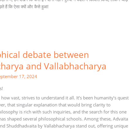
हैं कि ऐसा क्यों और कैसे हुआ!
phical debate between
harya and Vallabhacharya
eptember 17, 2024
s!
ow vast, strives to understand it all. It’s been humanity’s quest
er, that singular explanation that would bring clarity to
ilosophy is rich with such inquiries, and the search for this one
has shaped several philosophical schools. Among these, Advaita
nd Shuddhadvaita by Vallabhacharya stand out, offering unique