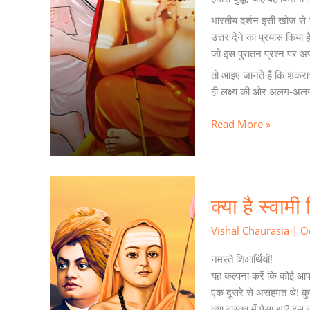
अन्तर!
भारतीय दर्शन इसी खोज से भर
उत्तर देने का प्रयास किया है
जो इस पुरातन प्रश्न पर अपने
तो आइए जानते हैं कि शंकराच
ही लक्ष्य की ओर अलग-अलग र
Read More »
क्या
क्या है स्वामी
है
स्वामी
Vishal Chaurasia
|
O
विवेकानन्द
का
नमस्ते शिक्षार्थियों!
नव-
यह कल्पना करें कि कोई आप
वेदांत?
एक दूसरे से असहमत थे! कुछ
क्या वास्तव में ऐसा था? इस कह